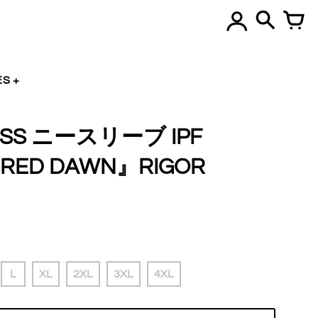
ES
ASS ニースリーブ IPF
RED DAWN』RIGOR
L
XL
2XL
3XL
4XL