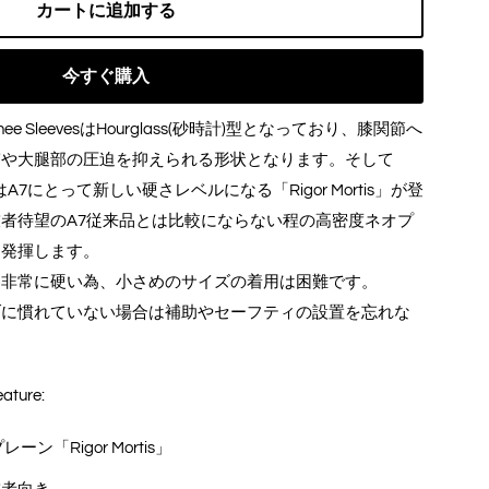
カートに追加する
今すぐ購入
Knee SleevesはHourglass(砂時計)型となっており、膝関節へ
ぎや大腿部の圧迫を抑えられる形状となります。そして
vesからはA7にとって新しい硬さレベルになる「Rigor Mortis」が登
者待望のA7従来品とは比較にならない程の高密度ネオプ
を発揮します。
も非常に硬い為、小さめのサイズの着用は困難です。
ブに慣れていない場合は補助やセーフティの設置を忘れな
ature:
ン「Rigor Mortis」