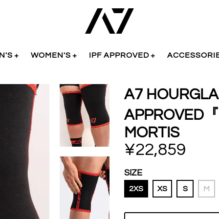
N'S
WOMEN'S
IPF APPROVED
ACCESSORI
A7 HOURGL
APPROVED『
MORTIS
¥22,859
SIZE
2XS
XS
S
M