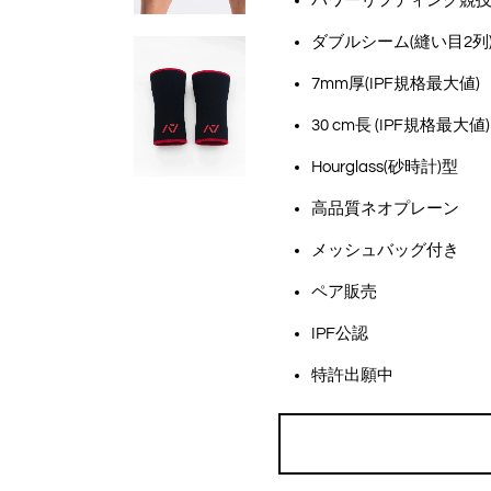
パワーリフティング競
ダブルシーム(縫い目2
7mm厚(IPF規格最大値)
30 cm長 (IPF規格最大値)
Hourglass(砂時計)型
高品質ネオプレーン
メッシュバッグ付き
ペア販売
IPF公認
特許出願中