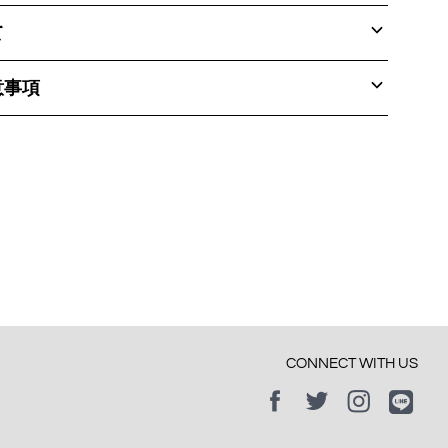
て
意事項
CONNECT WITH US