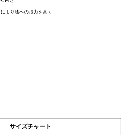
技者向き
列)により膝への張力を高く
サイズチャート