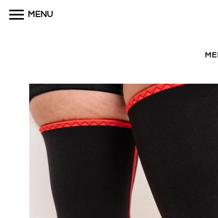
商
MENU
品
詳
細
ME