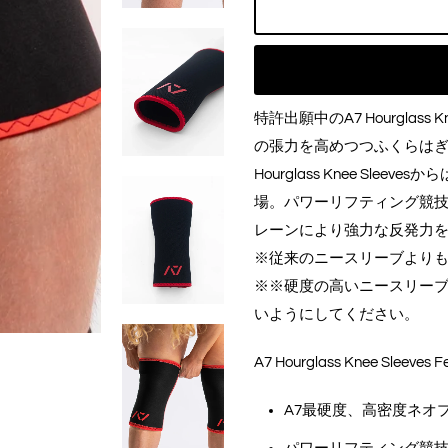
特許出願中のA7 Hourglass 
の張力を高めつつふくらは
Hourglass Knee Slee
場。パワーリフティング競技
レーンにより強力な反発力
※従来のニースリーブより
※※硬度の高いニースリー
いようにしてください。
A7 Hourglass Knee Sleeves Fe
A7最硬度、高密度ネオプレー