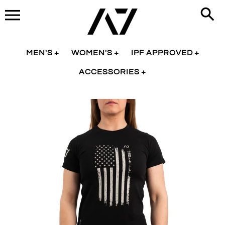
商
品
詳
細
MEN'S
WOMEN'S
IPF APPROVED
ACCESSORIES