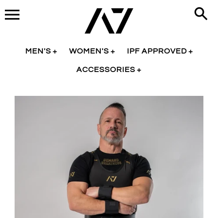
商
品
詳
細
MEN'S
WOMEN'S
IPF APPROVED
ACCESSORIES